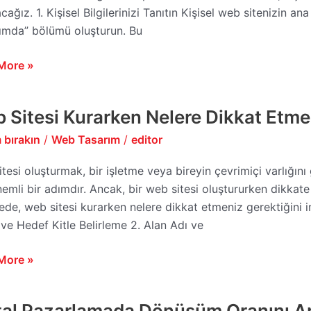
acağız. 1. Kişisel Bilgilerinizi Tanıtın Kişisel web sitenizin a
ımda” bölümü oluşturun. Bu
More »
 Sitesi Kurarken Nelere Dikkat Etme
 bırakın
/
Web Tasarım
/
editor
ken
e
tesi oluşturmak, bir işletme veya bireyin çevrimiçi varlığı
t
nemli bir adımdır. Ancak, bir web sitesi oluştururken dikkat
yiz?
de, web sitesi kurarken nelere dikkat etmeniz gerektiğini inc
e Hedef Kitle Belirleme 2. Alan Adı ve
More »
ital Pazarlamada Dönüşüm Oranını Ar