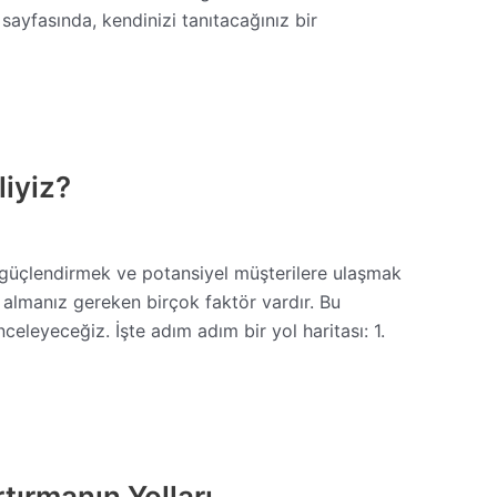
na sayfasında, kendinizi tanıtacağınız bir
liyiz?
nı güçlendirmek ve potansiyel müşterilere ulaşmak
e almanız gereken birçok faktör vardır. Bu
eleyeceğiz. İşte adım adım bir yol haritası: 1.
tırmanın Yolları