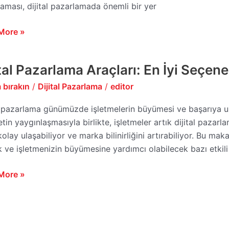
aması, dijital pazarlamada önemli bir yer
More »
ital Pazarlama Araçları: En İyi Seçene
lama
 bırakın
/
Dijital Pazarlama
/
editor
rı:
l pazarlama günümüzde işletmelerin büyümesi ve başarıya ula
etin yaygınlaşmasıyla birlikte, işletmeler artık dijital pazar
ekler
olay ulaşabiliyor ve marka bilinirliğini artırabiliyor. Bu mak
 ve işletmenizin büyümesine yardımcı olabilecek bazı etkili 
More »