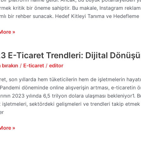
mize
irmek kritik bir öneme sahiptir. Bu makale, Instagram reklam
mlı bir rehber sunacak. Hedef Kitleyi Tanıma ve Hedefleme
ri
More »
3 E-Ticaret Trendleri: Dijital Dönü
 bırakın
/
E-ticaret
/
editor
t
eri:
ret, son yıllarda hem tüketicilerin hem de işletmelerin hayatı
 Pandemi döneminde online alışverişin artması, e-ticaretin ö
şüme
arının 2023 yılında 6,5 trilyon dolara ulaşması bekleniyor1.
t işletmeleri, sektördeki gelişmeleri ve trendleri takip etme
un
er
More »