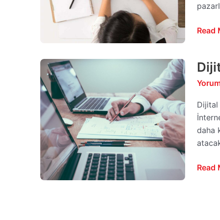
pazarl
Read 
Dij
Dijital
Pazar
Yorum
Araçla
En
Dijita
İyi
İntern
Seçen
daha k
atacak
Read 