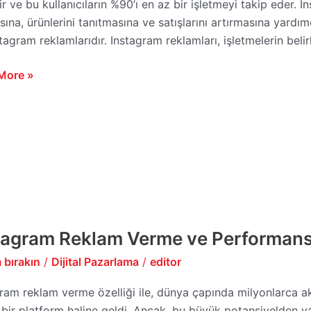
ir ve bu kullanıcıların %90’ı en az bir işletmeyi takip eder. I
ına, ürünlerini tanıtmasına ve satışlarını artırmasına yardım
ık
tagram reklamlarıdır. Instagram reklamları, işletmelerin beli
r
More »
tagram Reklam Verme ve Performans
gram
m
 bırakın
/
Dijital Pazarlama
/
editor
e
ram reklam verme özelliği ile, dünya çapında milyonlarca aktif
rmansını
bir platform haline geldi. Ancak, bu büyük potansiyelden yara