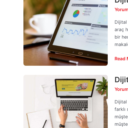
Pazar
Yorum
Dönü
Oranın
Dijita
Artır
araç h
Yolları
bir he
makale
Read 
Dij
Dijital
Pazar
Yorum
E-
posta
Dijita
Pazar
farklı
Stratej
müşter
müşter