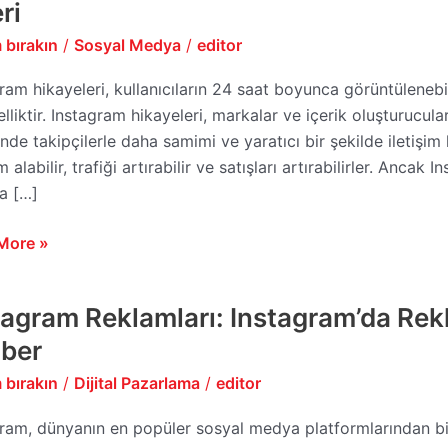
e
ri
i:
 bırakın
/
Sosyal Medya
/
editor
ram hikayeleri, kullanıcıların 24 saat boyunca görüntüleneb
me
elliktir. Instagram hikayeleri, markalar ve içerik oluşturucular
nde takipçilerle daha samimi ve yaratıcı bir şekilde iletişim ku
şim
im alabilir, trafiği artırabilir ve satışları artırabilirler. An
a […]
More »
tagram Reklamları: Instagram’da Rek
gram
ları:
ber
gram’da
 bırakın
/
Dijital Pazarlama
/
editor
m
ek
ram, dünyanın en popüler sosyal medya platformlarından birid