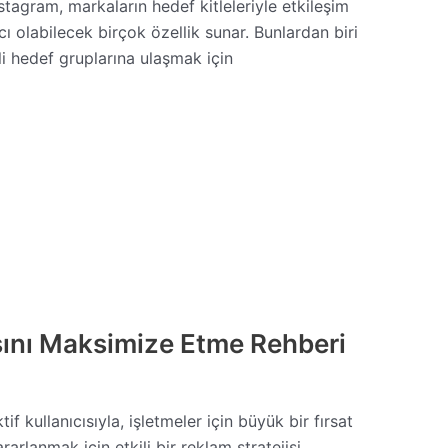
nstagram, markaların hedef kitleleriyle etkileşim
cı olabilecek birçok özellik sunar. Bunlardan biri
rli hedef gruplarına ulaşmak için
ını Maksimize Etme Rehberi
 kullanıcısıyla, işletmeler için büyük bir fırsat
rlanmak için etkili bir reklam stratejisi