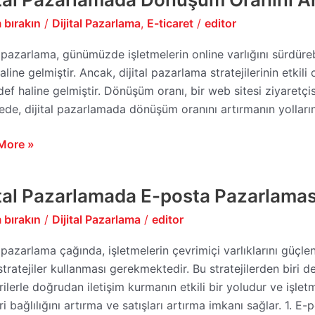
lamada
 bırakın
/
Dijital Pazarlama
,
E-ticaret
/
editor
şüm
ı
l pazarlama, günümüzde işletmelerin online varlığını sürdüreb
manın
aline gelmiştir. Ancak, dijital pazarlama stratejilerinin etki
def haline gelmiştir. Dönüşüm oranı, bir web sitesi ziyaretçi
de, dijital pazarlamada dönüşüm oranını artırmanın yolların
More »
ital Pazarlamada E-posta Pazarlaması 
lamada
 bırakın
/
Dijital Pazarlama
/
editor
l pazarlama çağında, işletmelerin çevrimiçi varlıklarını güçl
laması
 stratejiler kullanması gerekmektedir. Bu stratejilerden biri
ileri
ilerle doğrudan iletişim kurmanın etkili bir yoludur ve işletme
i bağlılığını artırma ve satışları artırma imkanı sağlar. 1.