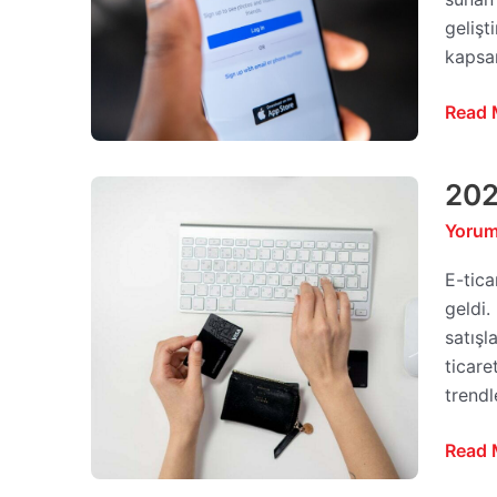
Maksi
gelişt
Etme
kapsa
Rehbe
Read 
202
2023
E-
Yorum
Ticare
Trendl
E-tica
Dijital
geldi.
Dönü
satışl
Ayak
ticare
Uydur
trendl
Read 