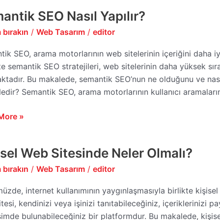
antik SEO Nasıl Yapılır?
tik
 bırakın
/
Web Tasarım
/
editor
r?
ik SEO, arama motorlarının web sitelerinin içeriğini daha iy
e semantik SEO stratejileri, web sitelerinin daha yüksek sı
ktadır. Bu makalede, semantik SEO’nun ne olduğunu ve nası
dir? Semantik SEO, arama motorlarının kullanıcı aramalarını
More »
isel Web Sitesinde Neler Olmalı?
l
 bırakın
/
Web Tasarım
/
editor
nde
zde, internet kullanımının yaygınlaşmasıyla birlikte kişisel 
?
tesi, kendinizi veya işinizi tanıtabileceğiniz, içeriklerinizi p
şimde bulunabileceğiniz bir platformdur. Bu makalede, kişise