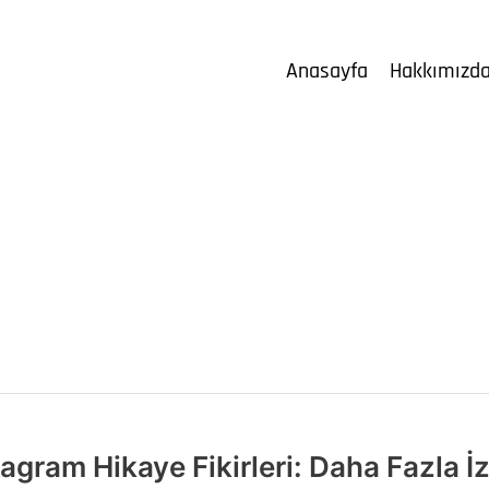
Anasayfa
Hakkımızd
tagram Hikaye Fikirleri: Daha Fazla İ
gram